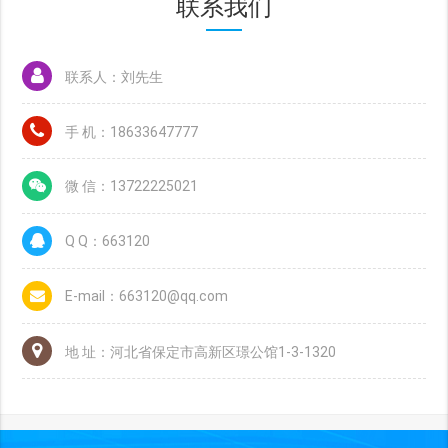
联系我们
联系人：刘先生
手 机：18633647777
微 信：13722225021
Q Q：663120
E-mail：663120@qq.com
地 址：河北省保定市高新区璟公馆1-3-1320