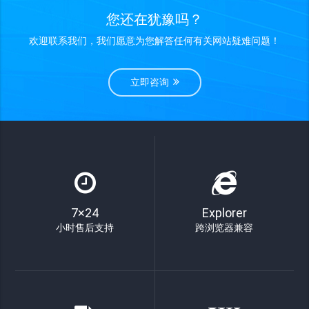
您还在犹豫吗？
欢迎联系我们，我们愿意为您解答任何有关网站疑难问题！
立即咨询
7×24
Explorer
小时售后支持
跨浏览器兼容