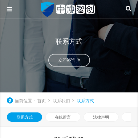
联系方式
立即咨询
当前位置：
首页
联系我们
联系方式
联系方式
在线留言
法律声明
隐