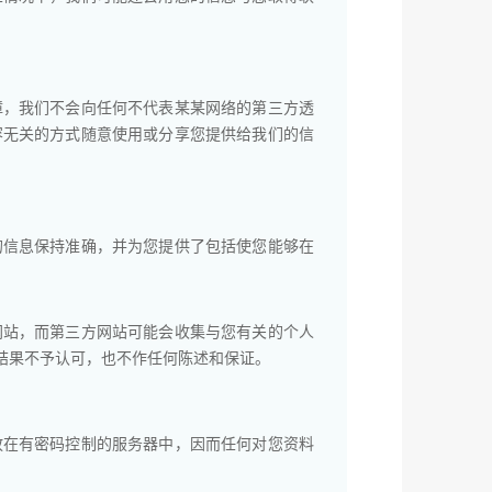
障，我们不会向任何不代表某某网络的第三方透
容无关的方式随意使用或分享您提供给我们的信
的信息保持准确，并为您提供了包括使您能够在
网站，而第三方网站可能会收集与您有关的个人
结果不予认可，也不作任何陈述和保证。
放在有密码控制的服务器中，因而任何对您资料