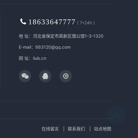
18633647777
( 7*24h )
地 址：河北省保定市高新区璟公馆1-3-1320
E-mail：663120@qq.com
网 址：
liub.cn
在线留言
联系我们
站点地图