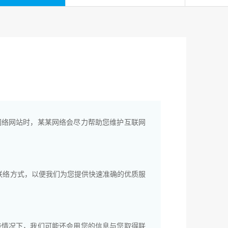
网络网站时，某某网络会尽力帮助您维护互联网
联络方式，以便我们为您提供快速准确的优质服
些情况下，我们可能还会用您的信息与您取得联