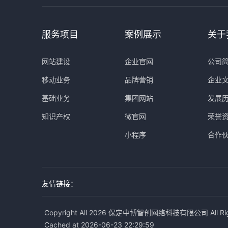
服务项目
案例展示
关于
网站建设
企业官网
公司
移动业务
品牌营销
企业
基础业务
集团网站
发展
知识产权
微官网
荣誉
小程序
合作
友情链接：
Copyright All 2026 保定中博智创网络科技有限公司 All Righ
Cached at 2026-06-23 22:29:59