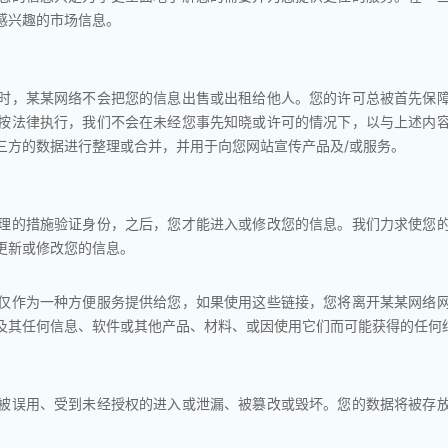
感兴趣的市场信息。
时，某某网络不会把您的信息出售或出租给他人。您的许可总被首先保
按法律执行，我们不会在未经您事先知晓或许可的情况下，以与上述内
三方的数据进行整理或合并，并用于向您网站宣传产品及/或服务。
理的措施验证身份，之后，您才能进入或修改您的信息。我们力求使您
更新或修改您的信息。
仅作为一种方便服务提供给您，如果使用这些链接，您将离开某某网络
及其任何信息、软件或其他产品、材料、或因使用它们而可能获得的任何
被误用、受到未经授权的进入或泄漏、被篡改或毁坏。您的数据将被存