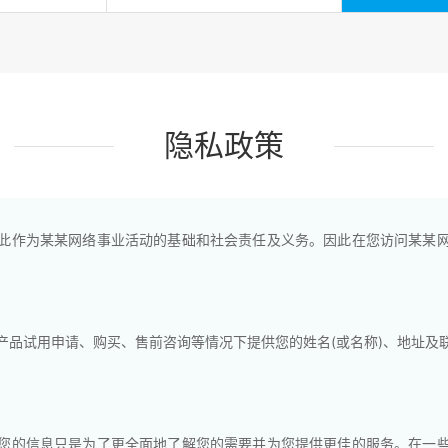
隐私政策
此作为某某网络事业活动的基础和社会责任及义务。因此在您访问某某
产品试用申请、购买、售前咨询等情况下提供您的姓名(或名称)、地址及
您的信息只是为了更全面地了解您的需要并为您提供更佳的服务。在一