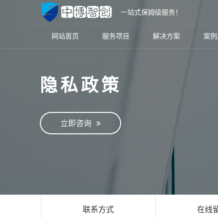
一站式保姆级服务！
网站首页
服务项目
解决方案
案例
隐私政策
立即咨询
联系方式
在线