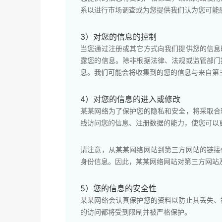
系以进行市场调查或为您提供我们认为您可能
3）对您的信息的控制
当您通过注册或其它方式向我们提供您的信息
露您的信息。除非根据法律、法规或监管部门
息。我们可能会将收集到的您的信息与来自第
4）对您的信息的进入或修改
某某网络为了保护您的隐私和安全，将采取合
线访问您的信息、注册数据的能力，使您可以
请注意，从某某网络网站到第三方网站的链接
身份信息。因此，某某网络网站对第三方网站
5）您的信息的安全性
某某网络会认真保护您的资料以防止其丢失、
的访问都将受到限制并被严格保护。