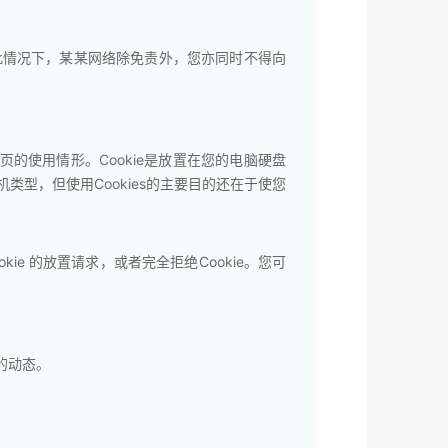
此情况下，某某网络除免责外，您亦同时不得向
的使用情形。Cookie是放置在您的电脑硬盘
型，但使用Cookies的主要目的还在于使您
您Cookie 的放置请求，或者完全拒绝Cookie。您可
的动态。