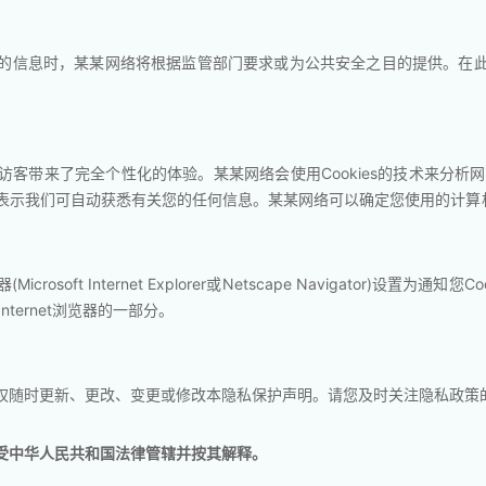
的信息时，某某网络将根据监管部门要求或为公共安全之目的提供。在
客带来了完全个性化的体验。某某网络会使用Cookies的技术来分析网页
示我们可自动获悉有关您的任何信息。某某网络可以确定您使用的计算机类
oft Internet Explorer或Netscape Navigator)设置为通知
ternet浏览器的一部分。
权随时更新、更改、变更或修改本隐私保护声明。请您及时关注隐私政策
受中华人民共和国法律管辖并按其解释。