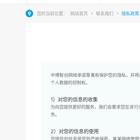
您的当前位置：
网站首页
联系我们
隐私政策
中博智创网络承诺尊重和保护您的隐私，并将
个人数据的控制权。
1）对您的信息的收集
为向您提供更好的服务，我们会要求您在进行
务。
2）对您的信息的使用
您提供的信息将受到严格保密，某某网络使用