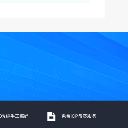
00%纯手工编码
免费ICP备案服务