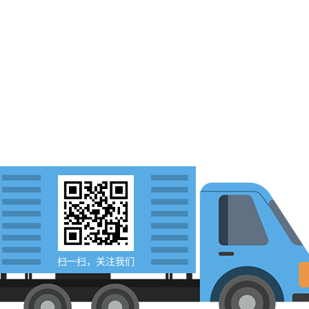
扫一扫，关注我们