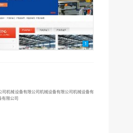
1
公司机械设备有限公司机械设备有限公司机械设备有
备有限公司