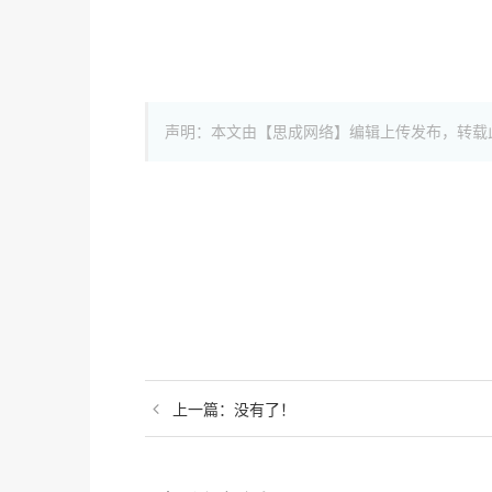
声明：本文由【思成网络】编辑上传发布，转载
上一篇：
没有了！