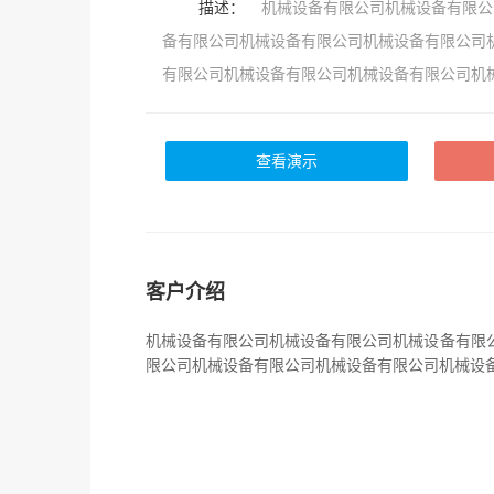
描述：
机械设备有限公司机械设备有限公
备有限公司机械设备有限公司机械设备有限公司
有限公司机械设备有限公司机械设备有限公司机械
查看演示
客户介绍
机械设备有限公司机械设备有限公司机械设备有限
限公司机械设备有限公司机械设备有限公司机械设